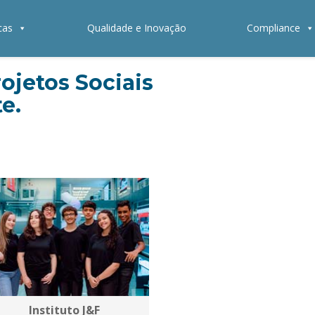
cas
Qualidade e Inovação
Compliance
ojetos Sociais
e.
Instituto J&F