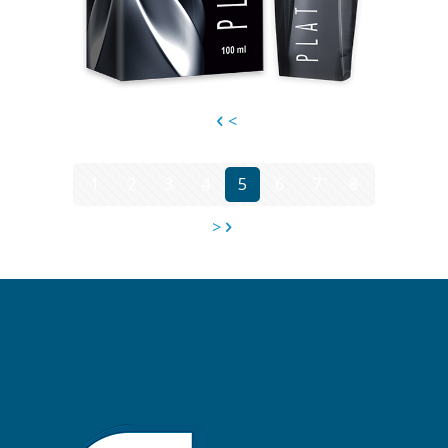
<
1
2
3
4
5
6
7
8
>