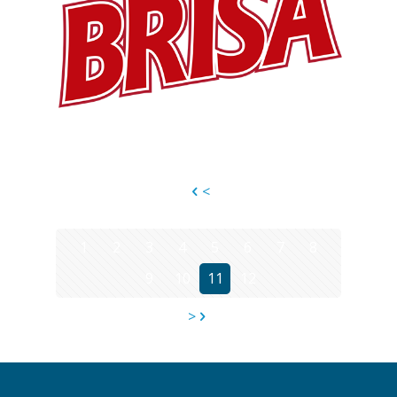
<
1
2
3
4
5
6
7
8
9
10
11
12
>