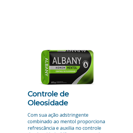
Controle de
Contr
Oleosidade
rpo. Sua
Sua fórmu
naturais,
que inibe
Com sua ação adstringente
em todo o
protegen
combinado ao mentol proporciona
 e não
sem resse
refrescância e auxilia no controle