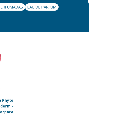
PERFUMADAS
EAU DE PARFUM
e Phyto
oderm –
orporal
l