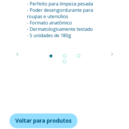
os
- Perfeito para limpeza pesada
- Perfeit
- Poder desengordurante para
- Poder 
co
roupas e utensílios
roupas e 
- Formato anatômico
- Format
stado
- Dermatologicamente testado
- Dermat
- 5 unidades de 180g
- Barra un
Voltar para produtos