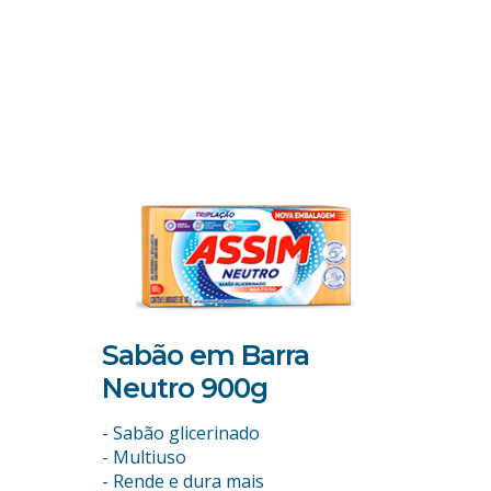
 Coco
Sabão em Barra
Sabão
Neutro 900g
Neutr
- Sabão glicerinado
- Sabão g
nas e
- Multiuso
- Multius
- Rende e dura mais
- Rende e