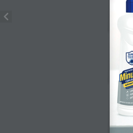
Informa Flora 74
Voltar para todas
Edições
Que
Onde
Noss
Sust