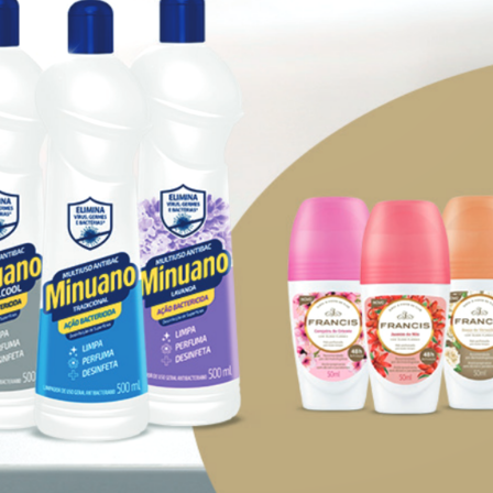
m somos
Acompanhe:
 estamos
a cultura
entabilidade