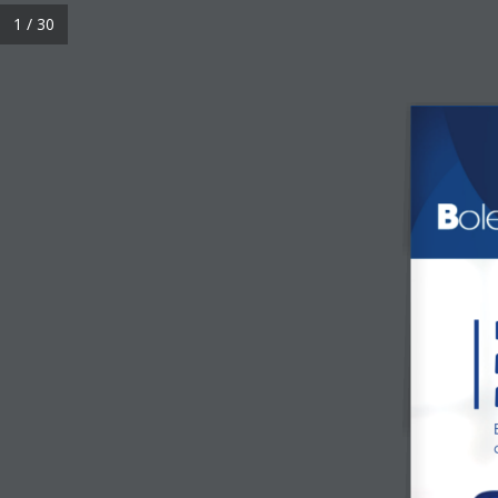
1 / 30
A Flora
Mar
Informa Flora 74