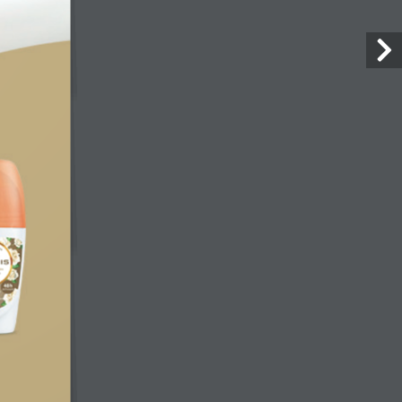
SAC:
Tel: 0800 7034 071
sac@flora.com.br