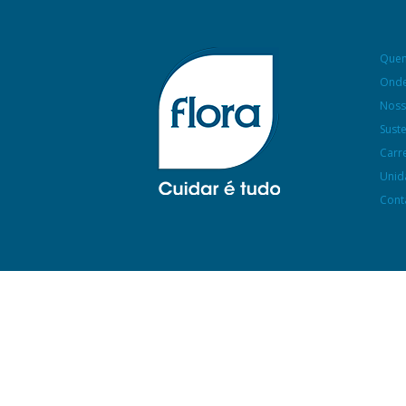
Que
Onde
Noss
Sust
Carr
Unid
Cont