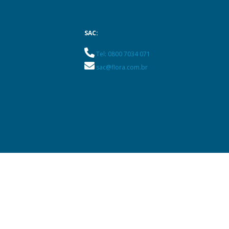
SAC:
Tel: 0800 7034 071
sac@flora.com.br