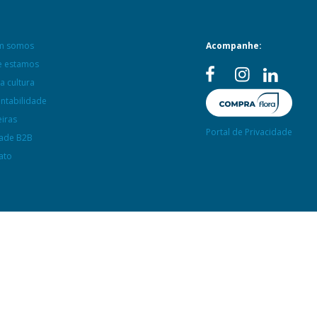
m somos
Acompanhe:
 estamos
a cultura
entabilidade
eiras
Portal de Privacidade
ade B2B
ato