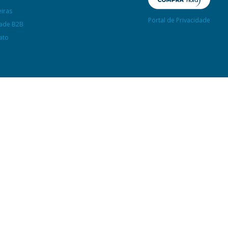
eiras
Portal de Privacidade
ade B2B
ato