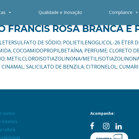
cas
Qualidade e Inovação
Compliance
O FRANCIS ROSA BRANCA E 
URILETERSULFATO DE SÓDIO; POLIETILENOGLICOL-26 ÉTER D
A; COCOAMIDOPROPILBETAÍNA; PERFUME; CLORETO DE 
IO; METILCLOROISOTIAZOLINONA/METILISOTIAZOLINONA
 CINAMAL; SALICILATO DE BENZILA; CITRONELOL; CUMAR
m somos
Acompanhe:
 estamos
a cultura
entabilidade