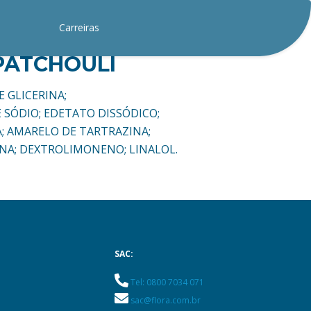
Carreiras
PATCHOULI
E GLICERINA;
SÓDIO; EDETATO DISSÓDICO;
; AMARELO DE TARTRAZINA;
INA; DEXTROLIMONENO; LINALOL.
SAC:
Tel: 0800 7034 071
sac@flora.com.br