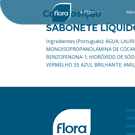
Composição
A Flora
Mar
SABONETE LÍQUID
Ingredientes (Português): ÁGUA; LA
MONOISOPROPANOLAMINA DE COCAMID
BENZOFENONA-1; HIDRÓXIDO DE SÓD
VERMELHO 33; AZUL BRILHANTE; AMIL
Que
Onde
Noss
Sust