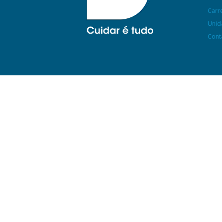
Carr
Unid
Cont