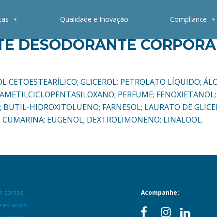
cas
Qualidade e Inovação
Compliance
TE DESODORANTE CORPORAL
LCOOL CETOESTEARÍLICO; GLICEROL; PETROLATO LÍQUIDO; 
CAMETILCICLOPENTASILOXANO; PERFUME; FENOXIETANOL
; BUTIL-HIDROXITOLUENO; FARNESOL; LAURATO DE GLICER
L; CUMARINA; EUGENOL; DEXTROLIMONENO; LINALOOL.
m somos
Acompanhe:
 estamos