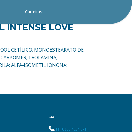
Carreiras
 INTENSE LOVE
ÁLCOOL CETÍLICO; MONOESTEARATO DE
; CARBÔMER; TROLAMINA;
ILA; ALFA-ISOMETIL IONONA;
SAC:
Tel: 0800 7034 071