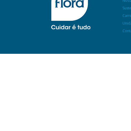
Noss
Sust
Carr
Unid
Cont