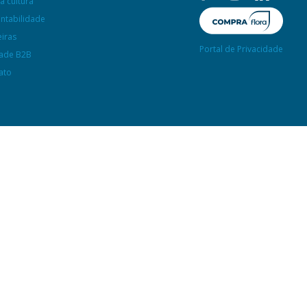
a cultura
entabilidade
eiras
Portal de Privacidade
ade B2B
ato