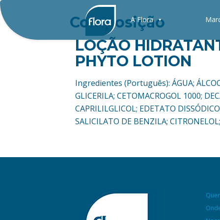
Composição
A Flora
Mar
LOÇÃO HIDRATAN
PHYTO LOTION
Ingredientes (Português): ÁGUA; Á
GLICERILA; CETOMACROGOL 1000; DE
CAPRILILGLICOL; EDETATO DISSÓDICO
SALICILATO DE BENZILA; CITRONELO
Que
Onde