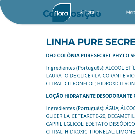
Composição
A Flora
Mar
LINHA PURE SECR
DEO COLÔNIA PURE SECRET PHYTO S
Ingredientes (Português): ÁLCOOL 
LAURATO DE GLICERILA; CORANTE VI
CITRAL; CITRONELOL; HIDROXICITRON
LOÇÃO HIDRATANTE DESODORANTE C
Ingredientes (Português): ÁGUA; ÁL
GLICERILA; CETEARETE-20; DECAMET
CAPRILILGLICOL; EDETATO DISSÓDICO
CITRAL; HIDROXICITRONELAL; LIMONE