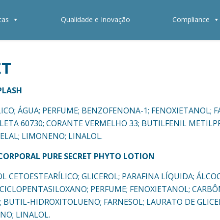
cas
Qualidade e Inovação
Compliance
ET
PLASH
ETÍLICO; ÁGUA; PERFUME; BENZOFENONA-1; FENOXIETANOL;
OLETA 60730; CORANTE VERMELHO 33; BUTILFENIL METIL
ELAL; LIMONENO; LINALOL.
ORPORAL PURE SECRET PHYTO LOTION
COOL CETOESTEARÍLICO; GLICEROL; PARAFINA LÍQUIDA; ÁL
ILCICLOPENTASILOXANO; PERFUME; FENOXIETANOL; CARB
; BUTIL-HIDROXITOLUENO; FARNESOL; LAURATO DE GLICE
NO; LINALOL.