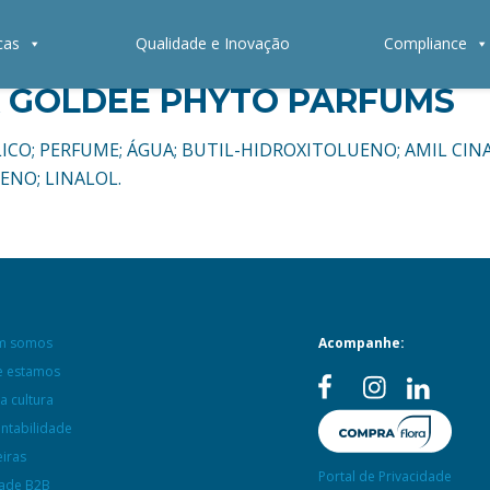
cas
Qualidade e Inovação
Compliance
A GOLDEE PHYTO PARFUMS
TÍLICO; PERFUME; ÁGUA; BUTIL-HIDROXITOLUENO; AMIL CIN
NO; LINALOL.
m somos
Acompanhe:
 estamos
a cultura
entabilidade
eiras
Portal de Privacidade
ade B2B