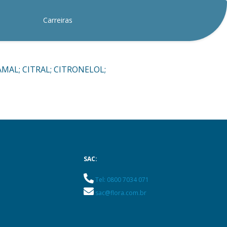
Carreiras
AMAL; CITRAL; CITRONELOL;
SAC:
Tel: 0800 7034 071
sac@flora.com.br