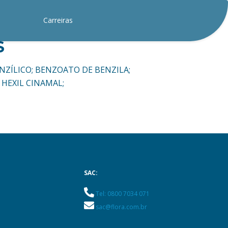
Carreiras
S
ENZÍLICO; BENZOATO DE BENZILA;
 HEXIL CINAMAL;
SAC:
Tel: 0800 7034 071
sac@flora.com.br