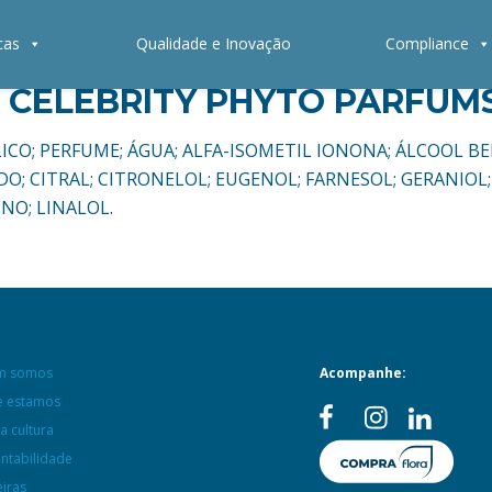
cas
Qualidade e Inovação
Compliance
 CELEBRITY PHYTO PARFUM
TÍLICO; PERFUME; ÁGUA; ALFA-ISOMETIL IONONA; ÁLCOOL B
DO; CITRAL; CITRONELOL; EUGENOL; FARNESOL; GERANIOL;
NO; LINALOL.
m somos
Acompanhe:
 estamos
a cultura
entabilidade
eiras