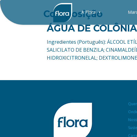
Composição
A Flora
Mar
ÁGUA DE COLÔNIA
Ingredientes (Português): ÁLCOOL E
SALICILATO DE BENZILA; CINAMALDEÍ
HIDROXICITRONELAL; DEXTROLIMONE
Que
Onde
Noss
Sust
Carr