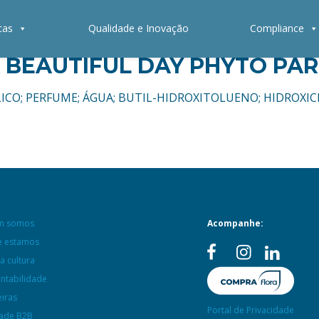
cas
Qualidade e Inovação
Compliance
 BEAUTIFUL DAY PHYTO PA
ETÍLICO; PERFUME; ÁGUA; BUTIL-HIDROXITOLUENO; HIDRO
m somos
Acompanhe:
 estamos
a cultura
entabilidade
eiras
Portal de Privacidade
ade B2B