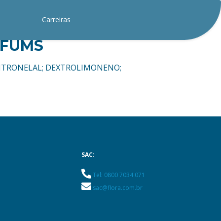
Carreiras
RFUMS
XICITRONELAL; DEXTROLIMONENO;
SAC:
Tel: 0800 7034 071
sac@flora.com.br