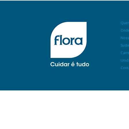
Que
Onde
Noss
Sust
Carr
Unid
Cont