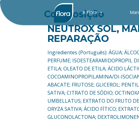
Composição
A Flora
Mar
NEUTROX SOL, MA
REPARAÇÃO
Ingredientes (Português): ÁGUA; Á
PERFUME; ISOESTEARAMIDOPROPIL DI
ETILA; OLEATO DE ETILA; ÁCIDO LÁC
COCOAMINOPROPILAMINA/DI-ISOCIAN
ABACATE; FRUTOSE; GLICEROL; PENT
SATIVA; CITRATO DE SÓDIO; OCTINOX
UMBELLATUS; EXTRATO DO FRUTO DE
ORYZA SATIVA; ÁCIDO FÍTICO; EXTRA
GLUCONOLACTONA; DEXTROLIMONENO;