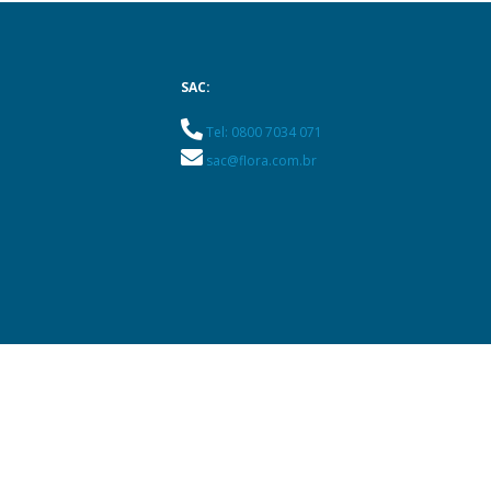
SAC:
Tel: 0800 7034 071
sac@flora.com.br