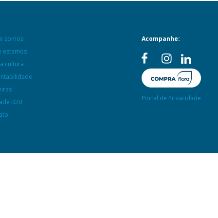
m somos
Acompanhe:
 estamos
a cultura
entabilidade
eiras
Portal de Privacidade
ade B2B
ato