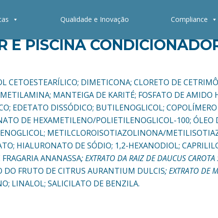
cas
Qualidade e Inovação
Compliance
R E PISCINA CONDICIONADO
LCOOL CETOESTEARÍLICO; DIMETICONA; CLORETO DE CETRIM
METILAMINA; MANTEIGA DE KARITÉ; FOSFATO DE AMIDO H
TICO; EDETATO DISSÓDICO; BUTILENOGLICOL; COPOLÍMERO 
ATO DE HEXAMETILENO/POLIETILENOGLICOL-100; ÓLEO 
ILENOGLICOL; METILCLOROISOTIAZOLINONA/METILISOTIA
ATO; HIALURONATO DE SÓDIO; 1,2-HEXANODIOL; CAPRILI
 FRAGARIA ANANASSA
; EXTRATO DA RAIZ DE DAUCUS CAROTA 
TO DO FRUTO DE CITRUS AURANTIUM DULCIS
; EXTRATO DE 
 LINALOL; SALICILATO DE BENZILA.