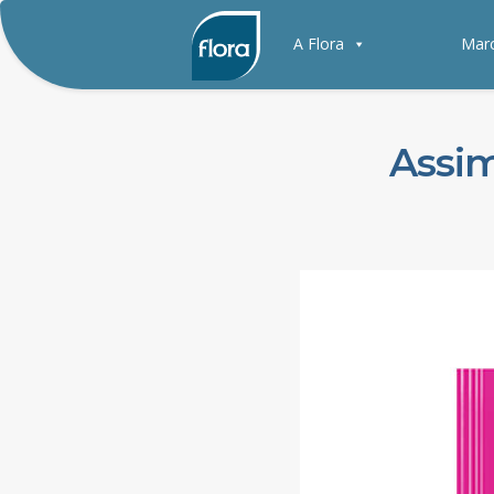
A Flora
Mar
Assim