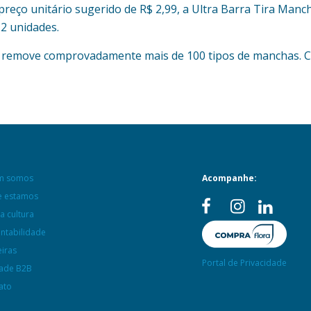
preço unitário sugerido de R$ 2,99, a Ultra Barra Tira Manc
12 unidades.
a remove comprovadamente mais de 100 tipos de manchas. 
m somos
Acompanhe:
 estamos
a cultura
entabilidade
eiras
Portal de Privacidade
ade B2B
ato