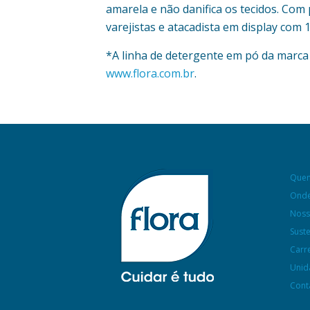
amarela e não danifica os tecidos. Com 
varejistas e atacadista em display com 
*A linha de detergente em pó da marc
www.flora.com.br
.
Que
Onde
Noss
Sust
Carr
Unid
Cont