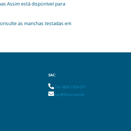
has Assim está disponível para
Consulte as manchas testadas em
SAC:
Tel: 0800 7034 071
sac@flora.com.br