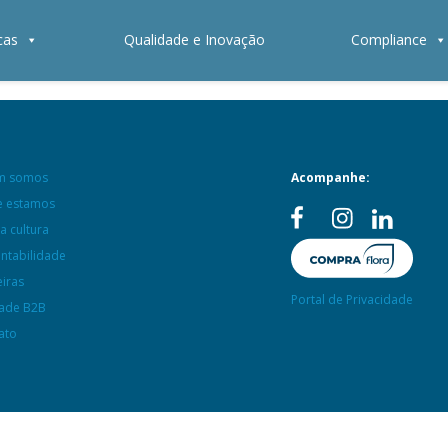
cas
Qualidade e Inovação
Compliance
m somos
Acompanhe:
 estamos
a cultura
entabilidade
eiras
Portal de Privacidade
ade B2B
ato