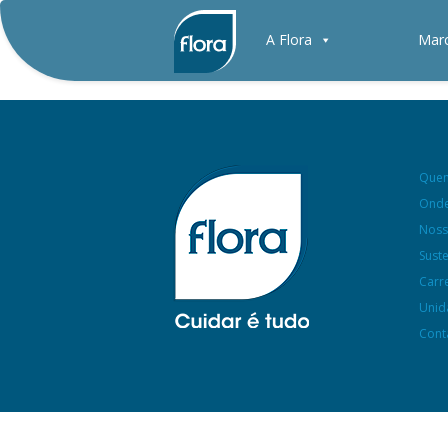
A Flora
Mar
Que
Onde
Noss
Sust
Carr
Unid
Cont