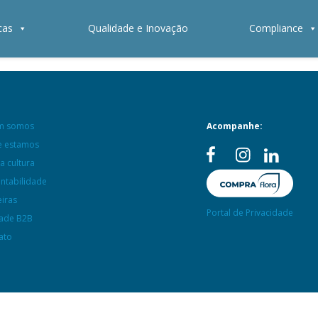
cas
Qualidade e Inovação
Compliance
m somos
Acompanhe:
 estamos
a cultura
entabilidade
eiras
Portal de Privacidade
ade B2B
ato