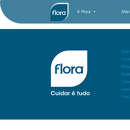
A Flora
Mar
Que
Onde
Noss
Sust
Carr
Unid
Cont