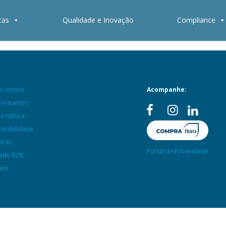
cas
Qualidade e Inovação
Compliance
m somos
Acompanhe:
 estamos
a cultura
entabilidade
eiras
Portal de Privacidade
ade B2B
ato