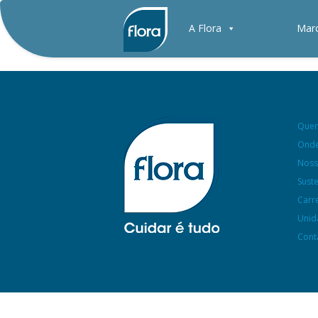
A Flora
Mar
Que
Onde
Noss
Sust
Carr
Unid
Cont